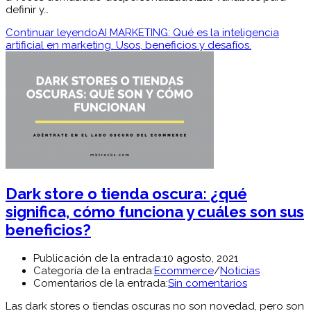
definir y…
Continuar leyendo
AI MARKETING: Qué es la inteligencia
artificial en marketing. Usos, beneficios y desafíos.
Dark store o tienda oscura: ¿qué
significa, cómo funciona y cuáles son sus
beneficios?
Publicación de la entrada:
10 agosto, 2021
Categoría de la entrada:
Ecommerce
/
Noticias
Comentarios de la entrada:
Sin comentarios
Las dark stores o tiendas oscuras no son novedad, pero son